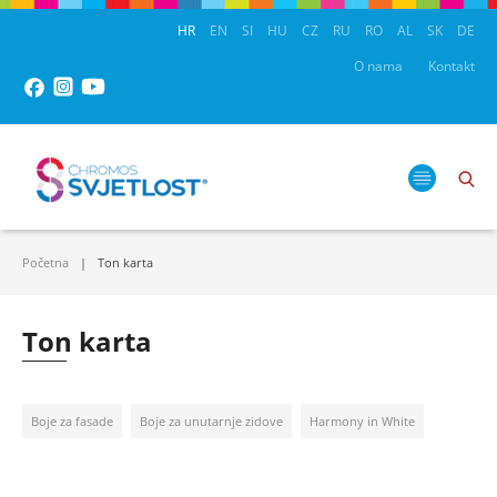
HR
EN
SI
HU
CZ
RU
RO
AL
SK
DE
O nama
Kontakt
Početna
Ton karta
Ton karta
Boje za fasade
Boje za unutarnje zidove
Harmony in White