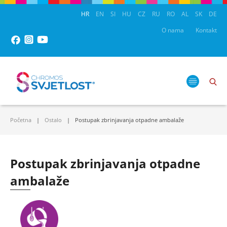
HR
EN
SI
HU
CZ
RU
RO
AL
SK
DE
O nama
Kontakt
Početna
Ostalo
Postupak zbrinjavanja otpadne ambalaže
Postupak zbrinjavanja otpadne
ambalaže