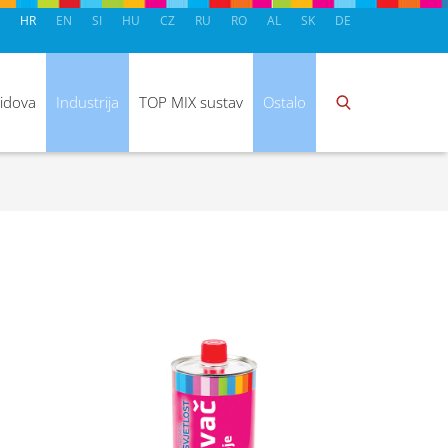
HR
EN
SI
HU
CZ
RU
RO
AL
SK
DE
zidova
Industrija
TOP MIX sustav
Ostalo