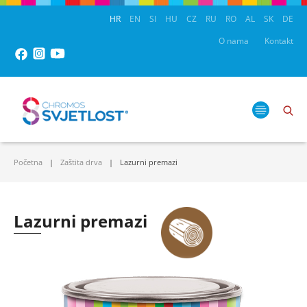
HR
EN
SI
HU
CZ
RU
RO
AL
SK
DE
O nama
Kontakt
Početna
Zaštita drva
Lazurni premazi
Lazurni premazi