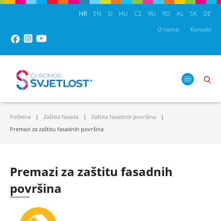
HR
EN
SI
HU
CZ
RU
RO
AL
SK
DE
O nama
Kontakt
Početna
Zaštita fasada
Zaštita fasadnih površina
Premazi za zaštitu fasadnih površina
Premazi za zaštitu fasadnih
površina