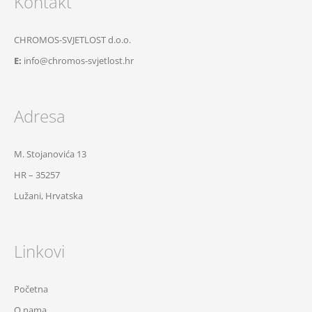
Kontakt
CHROMOS-SVJETLOST d.o.o.
E:
info@chromos-svjetlost.hr
Adresa
M. Stojanovića 13
HR – 35257
Lužani, Hrvatska
Linkovi
Početna
O nama