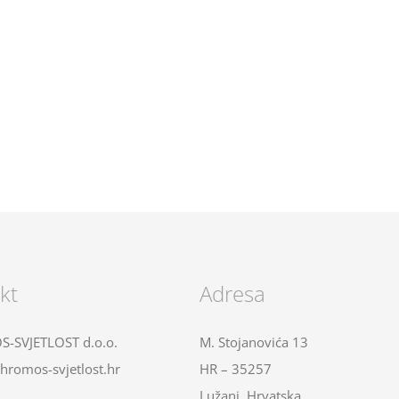
kt
Adresa
-SVJETLOST d.o.o.
M. Stojanovića 13
hromos-svjetlost.hr
HR – 35257
Lužani, Hrvatska