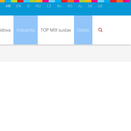
HR
EN
SI
HU
CZ
RU
RO
AL
SK
DE
zidova
Industrija
TOP MIX sustav
Ostalo