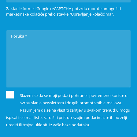
Za slanje forme i Google reCAPTCHA potvrdu morate omogućiti
marketinške kolačiće preko stavke "Upravljanje kolačićima".
Slažem se da se moji podaci pohrane i povremeno koriste u
svrhu slanja newslettera i drugih promotivnih e-mailova.
Razumijem da se na vlastiti zahtjev u svakom trenutku mogu
ispisati s e-mail liste, zatražiti pristup svojim podacima, te ih po želji
urediti ili trajno ukloniti iz vaše baze podataka.