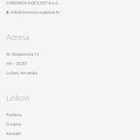
CHROMOS-SVJETLOST d.o.o.
E:
info@chromos-svjetlost.hr
Adresa
M. Stojanovića 13
HR – 35257
Lužani, Hrvatska
Linkovi
Početna
O nama
Kontakt