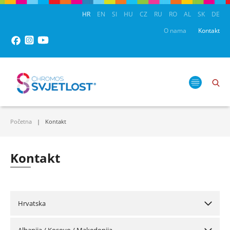
HR
EN
SI
HU
CZ
RU
RO
AL
SK
DE
O nama
Kontakt
Početna
Kontakt
Kontakt
Hrvatska