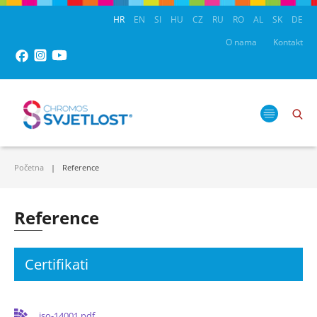
HR
EN
SI
HU
CZ
RU
RO
AL
SK
DE
O nama
Kontakt
Početna
Reference
Reference
Certifikati
iso-14001.pdf