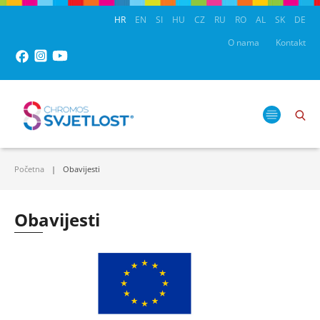
HR
EN
SI
HU
CZ
RU
RO
AL
SK
DE
O nama
Kontakt
Početna
Obavijesti
Obavijesti