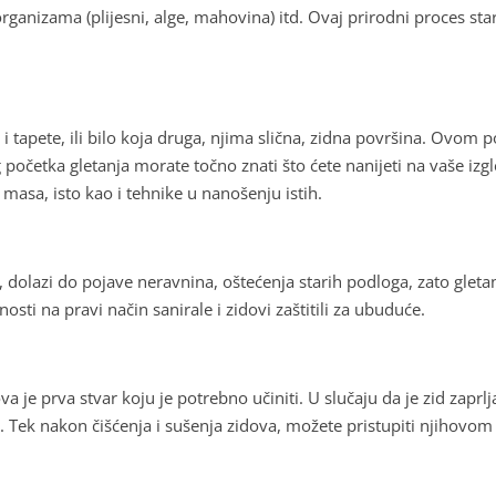
organizama (plijesni, alge, mahovina) itd. Ovaj prirodni proces s
i tapete, ili bilo koja druga, njima slična, zidna površina. Ovom 
početka gletanja morate točno znati što ćete nanijeti na vaše izgle
et masa, isto kao i tehnike u nanošenju istih.
, dolazi do pojave neravnina, oštećenja starih podloga, zato gletan
sti na pravi način sanirale i zidovi zaštitili za ubuduće.
 prva stvar koju je potrebno učiniti. U slučaju da je zid zaprljan,
i. Tek nakon čišćenja i sušenja zidova, možete pristupiti njihovom 