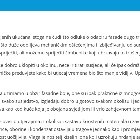
jenih ukućana, stoga ne čudi što odluke o odabiru fasade dugo tr
da što duže odolijeva mehaničkim oštećenjima i izbljeđivanju od s
riječiti, ali možemo spriječiti čimbenike koji ubrzavaju to trošen
 dobro uklopiti u okolinu, neće iritirati susjede, ali će ipak odra
čke preduvjete kako bi utjecaj vremena bio što manje vidljiv. Up
da uzimamo u obzir fasadne boje, one su ipak praktične iz mnogo
u svako susjedstvo, izgledaju dobro u gotovo svakom okolišu i jed
va kao kod kuće koja je obojana svjetlijom ili vrlo zahtjevnom 
e ovisi o utjecajima iz okoliša i sastavu korištenih materijala u z
unce, oborine i kondenzat ostavljaju tragove jednako kao i promjen
enost uočljivija. Vlaga je nositelj kiselih iona koji uzrokuju hrđanj