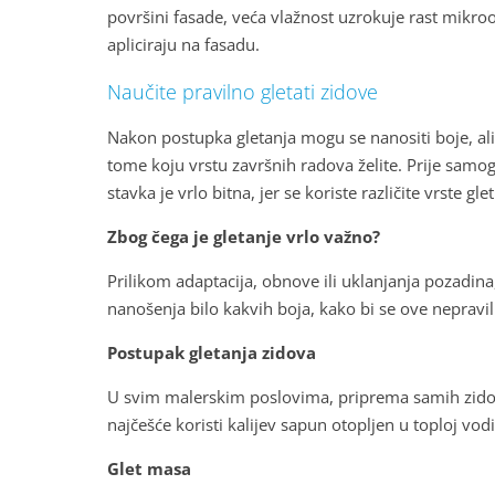
površini fasade, veća vlažnost uzrokuje rast mikro
apliciraju na fasadu.
Naučite pravilno gletati zidove
Nakon postupka gletanja mogu se nanositi boje, ali 
tome koju vrstu završnih radova želite. Prije samog 
stavka je vrlo bitna, jer se koriste različite vrste gl
Zbog čega je gletanje vrlo važno?
Prilikom adaptacija, obnove ili uklanjanja pozadina
nanošenja bilo kakvih boja, kako bi se ove nepravilno
Postupak gletanja zidova
U svim malerskim poslovima, priprema samih zidova je
najčešće koristi kalijev sapun otopljen u toploj vod
Glet masa