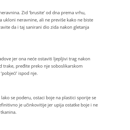
 neravnina. Zid ‘brusite’ od dna prema vrhu,
 ukloni neravnine, ali ne previše kako ne biste
vite da i taj sanirani dio zida nakon gletanja
adove jer ona neće ostaviti ljepljivi trag nakon
od trake, pređite preko nje soboslikarskom
‘pobjeći’ ispod nje.
lako se poderu, ostaci boje na plastici sporije se
itivno je učinkovitije jer upija ostatke boje i ne
 tkanina.