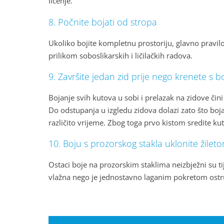
ličenje.
8. Počnite bojati od stropa
Ukoliko bojite kompletnu prostoriju, glavno pravil
prilikom soboslikarskih i ličilačkih radova.
9. Završite jedan zid prije nego krenete s
Bojanje svih kutova u sobi i prelazak na zidove čini 
Do odstupanja u izgledu zidova dolazi zato što bo
različito vrijeme. Zbog toga prvo kistom sredite kut
10. Boju s prozorskog stakla uklonite žilet
Ostaci boje na prozorskim staklima neizbježni su tije
vlažna nego je jednostavno laganim pokretom ostru