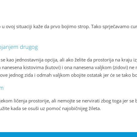
o u ovoj situaciji kaže da prvo bojimo strop. Tako sprječavamo cu
 bojanjem drugog
se kao jednostavnija opcija, ali ako želite da prostorija na kraju i
ja nanesena kistovima (kutovi) i ona nanesena valjkom (zidovi) n
ove jednog zida i odmah valjkom obojite ostatak jer će se tako boj
om
kom ličenja prostorije, ali nemojte se nervirati zbog toga jer se b
žite kada se osuši uz pomoć najobičnijeg žileta.