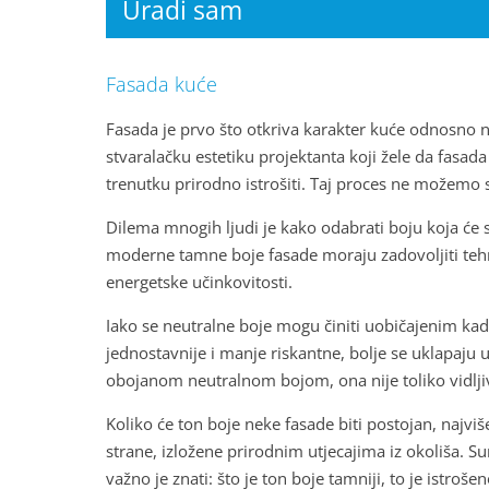
Uradi sam
Fasada kuće
Fasada je prvo što otkriva karakter kuće odnosno n
stvaralačku estetiku projektanta koji žele da fasa
trenutku prirodno istrošiti. Taj proces ne možemo sp
Dilema mnogih ljudi je kako odabrati boju koja će se
moderne tamne boje fasade moraju zadovoljiti tehni
energetske učinkovitosti.
Iako se neutralne boje mogu činiti uobičajenim ka
jednostavnije i manje riskantne, bolje se uklapaju 
obojanom neutralnom bojom, ona nije toliko vidlji
Koliko će ton boje neke fasade biti postojan, najviš
strane, izložene prirodnim utjecajima iz okoliša. S
važno je znati: što je ton boje tamniji, to je istroš