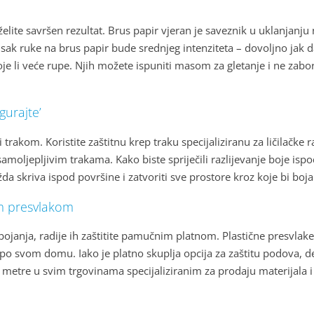
želite savršen rezultat. Brus papir vjeran je saveznik u uklanjanju
ak ruke na brus papir bude srednjeg intenziteta – dovoljno jak da
je li veće rupe. Njih možete ispuniti masom za gletanje i ne zabora
gurajte’
trakom. Koristite zaštitnu krep traku specijaliziranu za ličilačke r
amoljepljivim trakama. Kako biste spriječili razlijevanje boje isp
žda skriva ispod površine i zatvoriti sve prostore kroz koje bi boja 
om presvlakom
bojanja, radije ih zaštitite pamučnim platnom. Plastične presvlake 
 svom domu. Iako je platno skuplja opcija za zaštitu podova, defin
a metre u svim trgovinama specijaliziranim za prodaju materijala i