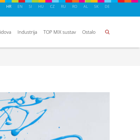
HR
EN
SI
HU
CZ
RU
RO
AL
SK
DE
zidova
Industrija
TOP MIX sustav
Ostalo