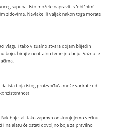
ekućeg sapuna. Isto možete napraviti s ‘običnim’
šim zidovima. Navlake ili valjak nakon toga morate
či vlagu i tako vizualno stvara dojam blijedih
nu boju, birajte neutralnu temeljnu boju. Važno je
vačima.
a da ista boja istog proizvođača može varirate od
 konzistentnost
 višak boje, ali tako zapravo odstranjujemo većinu
i i na alatu će ostati dovoljno boje za pravilno