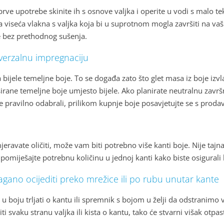
prve upotrebe skinite ih s osnove valjka i operite u vodi s malo t
a viseća vlakna s valjka koja bi u suprotnom mogla završiti na va
je bez prethodnog sušenja.
niverzalnu impregnaciju
bijele temeljne boje. To se događa zato što glet masa iz boje izvla
irane temeljne boje umjesto bijele. Ako planirate neutralnu završ
e pravilno odabrali, prilikom kupnje boje posavjetujte se s proda
eravate oličiti, može vam biti potrebno više kanti boje. Nije tajn
pomiješajte potrebnu količinu u jednoj kanti kako biste osigurali
lagano ocijediti preko mrežice ili po rubu unutar kante
 u boju trljati o kantu ili spremnik s bojom u želji da odstranimo
 svaku stranu valjka ili kista o kantu, tako će stvarni višak otpast