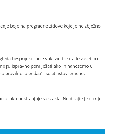
renje boje na pregradne zidove koje je neizbježno
zgleda besprijekorno, svaki zid tretirajte zasebno.
e mogu ispravno pomiješati ako ih nanesemo u
a pravilno ‘blendati’ i sušiti istovremeno.
oja lako odstranjuje sa stakla. Ne dirajte je dok je