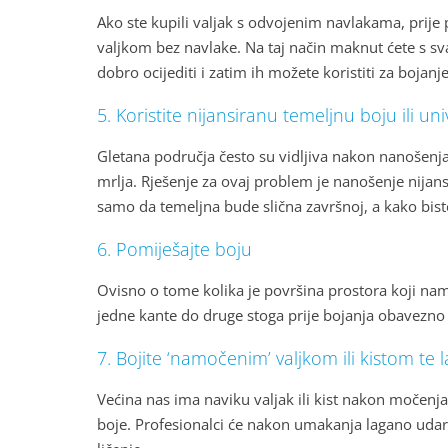
Ako ste kupili valjak s odvojenim navlakama, prije 
valjkom bez navlake. Na taj način maknut ćete s sv
dobro ocijediti i zatim ih možete koristiti za bojan
5. Koristite nijansiranu temeljnu boju ili u
Gletana područja često su vidljiva nakon nanošenja 
mrlja. Rješenje za ovaj problem je nanošenje nijans
samo da temeljna bude slična završnoj, a kako bist
6. Pomiješajte boju
Ovisno o tome kolika je površina prostora koji namj
jedne kante do druge stoga prije bojanja obavezno 
7. Bojite ‘namočenim’ valjkom ili kistom te 
Većina nas ima naviku valjak ili kist nakon močenja
boje. Profesionalci će nakon umakanja lagano udariti