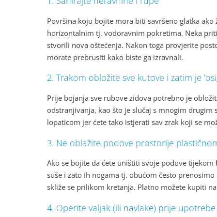
1. Sanirajte neravnine i rupe
Površina koju bojite mora biti savršeno glatka ako 
horizontalnim tj. vodoravnim pokretima. Neka pritis
stvorili nova oštećenja. Nakon toga provjerite posto
morate prebrusiti kako biste ga izravnali.
2. Trakom obložite sve kutove i zatim je ‘osi
Prije bojanja sve rubove zidova potrebno je obložiti 
odstranjivanja, kao što je slučaj s mnogim drugim s
lopaticom jer ćete tako istjerati sav zrak koji se mo
3. Ne oblažite podove prostorije plastičn
Ako se bojite da ćete uništiti svoje podove tijekom 
suše i zato ih nogama tj. obućom često prenosimo po
skliže se prilikom kretanja. Platno možete kupiti n
4. Operite valjak (ili navlake) prije upotrebe