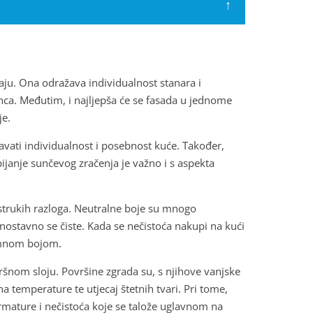
↑
aju. Ona odražava individualnost stanara i
unca. Međutim, i najljepša će se fasada u jednome
je.
žavati individualnost i posebnost kuće. Također,
ijanje sunčevog zračenja je važno i s aspekta
strukih razloga. Neutralne boje su mnogo
nostavno se čiste. Kada se nečistoća nakupi na kući
tamnom bojom.
avršnom sloju. Površine zgrada su, s njihove vanjske
a temperature te utjecaj štetnih tvari. Pri tome,
e armature i nečistoća koje se talože uglavnom na