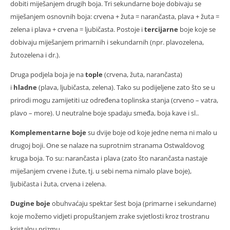
dobiti miješanjem drugih boja. Tri sekundarne boje dobivaju se
miješanjem osnovnih boja: crvena + žuta = narančasta, plava + žuta =
zelena i plava + crvena = ljubičasta. Postoje i
tercijarne
boje koje se
dobivaju miješanjem primarnih i sekundarnih (npr. plavozelena,
žutozelena i dr.).
Druga podjela boja je na
tople
(crvena, žuta, narančasta)
i
hladne
(plava, ljubičasta, zelena). Tako su podijeljene zato što se u
prirodi mogu zamijetiti uz određena toplinska stanja (crveno – vatra,
plavo – more). U neutralne boje spadaju smeđa, boja kave i sl..
Komplementarne boje
su dvije boje od koje jedne nema ni malo u
drugoj boji. One se nalaze na suprotnim stranama Ostwaldovog
kruga boja. To su: narančasta i plava (zato što narančasta nastaje
miješanjem crvene i žute, tj. u sebi nema nimalo plave boje),
ljubičasta i žuta, crvena i zelena.
Dugine boje
obuhvaćaju spektar šest boja (primarne i sekundarne)
koje možemo vidjeti propuštanjem zrake svjetlosti kroz trostranu
kristalnu prizmu.