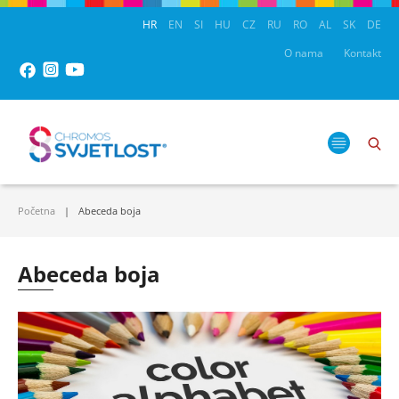
HR
EN
SI
HU
CZ
RU
RO
AL
SK
DE
O nama
Kontakt
Početna
Abeceda boja
Abeceda boja