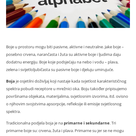
Boje u prostoru mogu biti pasivne, aktivne i neutralne. Jake boje –
posebno crvena, narančasta i žuta su aktivne boje i ljudima daju
dodatnu energiju. Boje koje podsjećaju na nebo i vodu – plava,
zelena i svijetloljubičasta su pasivne boje i djeluju umirujuće.
Boja
je osjetilni doživljaj koji nastaje kada svjetlost karakterističnog
spektra pobudi receptore u mrežnici oka. Boju također pripisujemo
površinama objekata, materijalima, svjetlosnim izvorima, itd. ovisno
o njihovim svojstvima apsorpcije, refleksije ili emisije svjetlosnog
spektra.
Tradicionalna podjela boja je na
primarne i sekundarne
. Tri
primarne boje su: crvena, žuta i plava. Primarne su jer se ne mogu